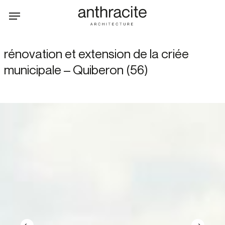
Skip
Menu
to
main
content
rénovation et extension de la criée
municipale – Quiberon (56)