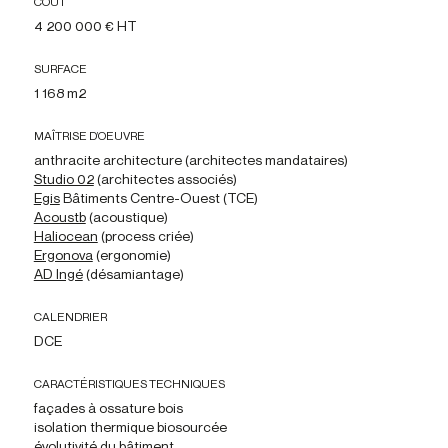
COÛT
4 200 000 € HT
SURFACE
1 168 m2
MAÎTRISE D’OEUVRE
anthracite architecture (architectes mandataires)
Studio 02
(architectes associés)
Egis
Bâtiments Centre-Ouest (TCE)
Acoustb
(acoustique)
Haliocean
(process criée)
Ergonova
(ergonomie)
AD Ingé
(désamiantage)
CALENDRIER
DCE
CARACTÉRISTIQUES TECHNIQUES
façades à ossature bois
isolation thermique biosourcée
évolutivité du bâtiment