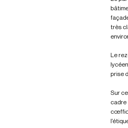
bâtime
façade
très c
envir
Le rez
lycéen
prise 
Sur ce
cadre 
cœffic
l’étiq