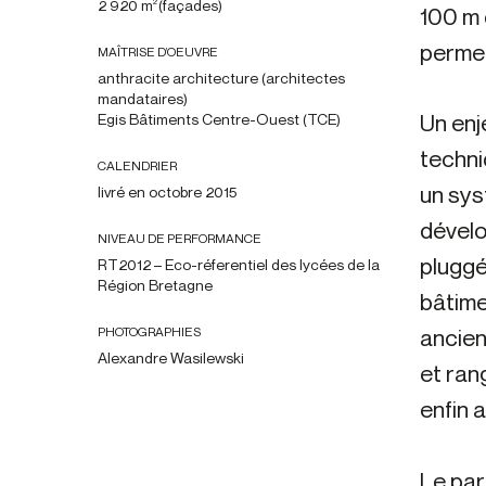
2 920 m
(façades)
2
100 m 
permet
MAÎTRISE D’OEUVRE
anthracite architecture (architectes
mandataires)
Un enj
Egis Bâtiments Centre-Ouest (TCE)
techni
CALENDRIER
un sys
livré en octobre 2015
dévelo
NIVEAU DE PERFORMANCE
pluggé
RT2012 – Eco-réferentiel des lycées de la
Région Bretagne
bâtime
PHOTOGRAPHIES
ancien
Alexandre Wasilewski
et ran
enfin 
Le par