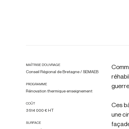
MAÎTRISE D’OUVRAGE
Comman
Conseil Régional de Bretagne / SEMAEB
réhabi
PROGRAMME
guerre
Rénovation thermique enseignement
Ces bâ
COÛT
3 514 000 € HT
une ci
façade
SURFACE