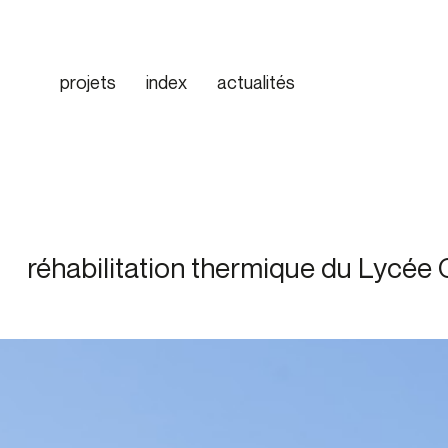
Skip
to
main
projets
index
actualités
content
réhabilitation thermique du Lycée C