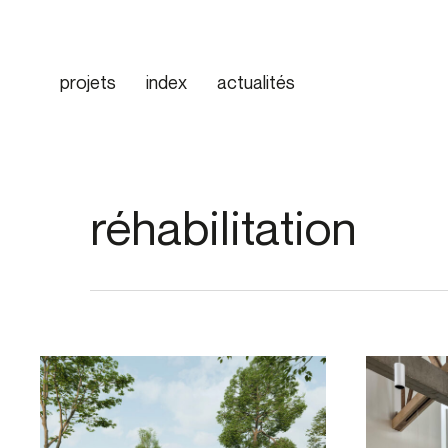
Skip
to
main
projets
index
actualités
content
réhabilitation